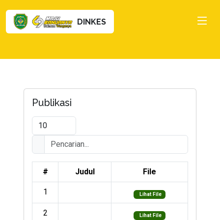
DINKES
Publikasi
#
Judul
File
1
Lihat File
2
Lihat File